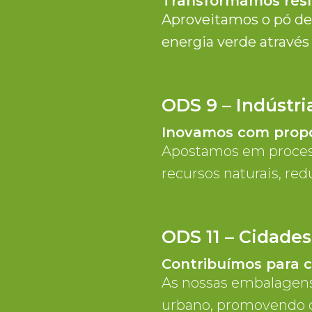
Transformamos resí
Aproveitamos o pó de
energia verde através
ODS 9 – Indústria
Inovamos com propó
Apostamos em processo
recursos naturais, re
ODS 11 – Cidade
Contribuímos para c
As nossas embalagens
urbano, promovendo c